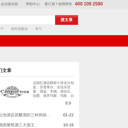
400 109 2580
会员俱乐部
帮助中心
要订酒？按我帮您
单宁
葡萄酒酿造
香气
门文章
法国红酒品牌前十排名分别
是：莎普蒂尔、吉佳乐世
家、滴金、木桐、侯伯王、
拉图、保罗玛斯、玛歌、白
马、路易拉图，这个排名取
更多
自“2016年全球50大最受推
崇的葡萄酒品牌”榜单，并
且这些都是法国知名酒
起泡酒还原酿酒的三种风味...
01-22
庄。...
德国葡萄酒三大酒王...
10-16