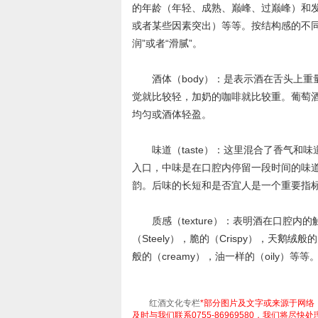
的年龄（年轻、成熟、巅峰、过巅峰）和
或者某些因素突出）等等。按结构感的不同可描
润”或者“滑腻”。
酒体（body）：是表示酒在舌头上
觉就比较轻，加奶的咖啡就比较重。葡萄
均匀或酒体轻盈。
味道（taste）：这里混合了香气
入口，中味是在口腔内停留一段时间的味
韵。后味的长短和是否宜人是一个重要指
质感（texture）：表明酒在口腔
（Steely），脆的（Crispy），天鹅绒般
般的（creamy），油一样的（oily）等等
红酒文化专栏
*部分图片及文字或来源于网络
及时与我们联系0755-86969580，我们将尽快处