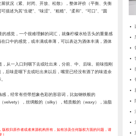
发展状况（紧、封闭、开放、松散），整体评价（平衡、失衡
述为其“生硬”、“味涩”、“粗糙”、“柔和”、“可口”、“圆
重量的感觉，一个很难理解的词汇，就像柠檬水给舌头的重量感
酒在口中的感觉，或丰满或单薄，可以表达为酒体丰满，酒体
和味道，从一入口到咽下去或吐出来，分前、中、后味。前味指刚
道，后味是咽下去或吐出来以后，嘴里已经没有酒了的味道余
标。
内的触感，经常有些带想象色彩的形容词，比如钢铁般的
的（velvety），丝绸般的（silky），蜡质般的（waxy），油脂
。
，版权归原作者或者来源机构所有，如有涉及任何版权方面的问题，请
理！