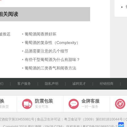
相关阅读
被推迟
葡萄酒闻香辨好坏
葡萄酒的复杂性（Complexity）
品酒需要注意的几个细节
有些干型葡萄酒为什么有甜味？
葡萄酒的三类香气和闻香方法
们
|
客户服务
|
隐私声明
|
诚聘英才
|
经销招商
退换
防震包装
金牌客服
退换货
安全可靠
一对一服务
字第33455981号 | 食品卫生许可证：粤卫食证字（2009）第0301B10044号 
Copyright 2016
要红酒网
（YHJ9.COM） 版权所有 |
粤ICP备09196652号-2