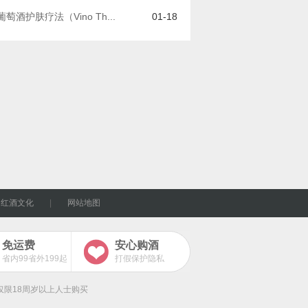
葡萄酒护肤疗法（Vino Th...
01-18
|
红酒文化
|
网站地图
免运费
安心购酒
省内99省外199起
打假保护隐私
| 仅限18周岁以上人士购买