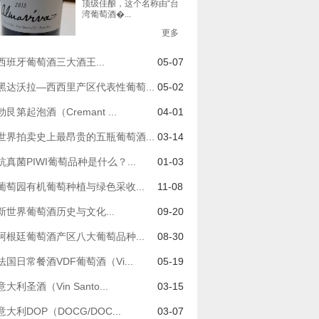
顶级佳酿，这个名称由“台
湾葡萄酒�...
更多
西班牙葡萄酒三大酒王...
05-07
黑达沃拉—西西里产区代表性葡萄...
05-02
勃艮第起泡酒（Cremant ...
04-01
世界拍卖史上最昂贵的五瓶葡萄酒...
03-14
抗真菌PIWI葡萄品种是什么？...
01-03
葡萄园有机葡萄种植与绿色采收...
11-08
新世界葡萄酒历史与文化...
09-20
阿根廷葡萄酒产区八大葡萄品种...
08-30
法国日常餐酒VDF葡萄酒（Vi...
05-19
意大利圣酒（Vin Santo...
03-15
意大利DOP（DOCG/DOC...
03-07