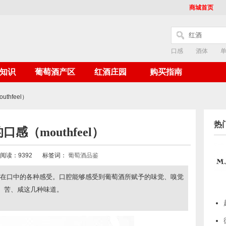
商城首页
口感
酒体
知识
葡萄酒产区
红酒庄园
购买指南
thfeel）
热
感（mouthfeel）
阅读：9392
标签词：
葡萄酒品鉴
葡萄酒在口中的各种感受。口腔能够感受到葡萄酒所赋予的味觉、嗅觉
、苦、咸这几种味道。