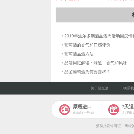
2019年波尔多期酒品酒周活动因疫情
葡萄酒的香气和口感评价
葡萄酒品酒方法
品酒词汇解读：味道、香气和风味
品鉴葡萄酒为何要摇杯？
关于要红酒
|
联系我
原瓶进口
7天
正品假一赔百
无理由
酒类批发许可证：粤经贸酒批