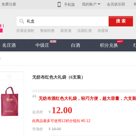
免费注册
我的账户
会员俱乐部
手机版
买酒送酒柜
整箱特惠
获奖酒
法国红酒
赤霞珠
名庄酒
中级庄
白酒
积分兑换
）
无纺布红色大礼袋（6支装）
无纺布酒红色大礼袋，轻巧方便，超大容量，六支
12.00
¥
会员价
此商品最多可使用12积分抵扣 ¥0.12
¥
18.00
市场价