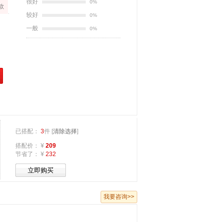
很好
0%
款
较好
0%
一般
0%
已搭配：
3
件 [
清除选择
]
六支装鳄鱼纹恒温皮盒（带提手，无酒具）
搭配价： ¥
209
节省了： ¥
232
市场价 ¥
288
搭配价 ¥
126
我要咨询>>