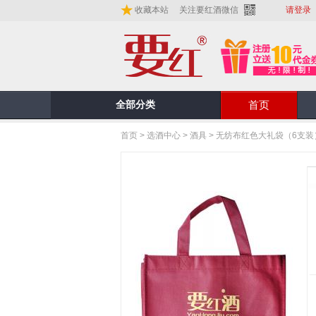
收藏本站
关注要红酒微信
请登录
全部分类
首页
首页
>
选酒中心
>
酒具
>
无纺布红色大礼袋（6支装