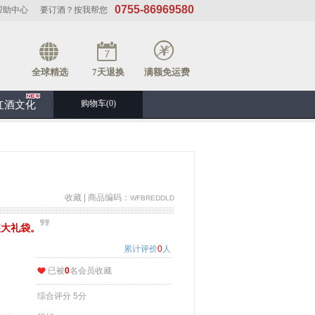
0755-86969580
帮助中心
要订酒？按我帮您
全球精选
7天退换
满额免运费
购物车(
0
)
红酒文化
收藏
| 商品编码：
WFBREDDLD
装大礼袋。
累计评价
0
人
已被
0
名会员收藏
综合评分
5
分