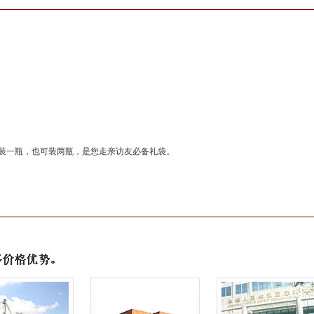
可装一瓶，也可装两瓶，是您走亲访友必备礼袋。