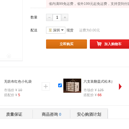
省内满99免运费，省外199元起免运费，支持货到付
数量
配送
至
深圳
现货
运费为
0.00
元
立即购买
加入购物车
无纺布红色小礼袋 单支装 （赠品）
六支装翻盖式松木盒
市场价 ¥
10
市场价 ¥
125
搭配价 ¥
5
搭配价 ¥
66
质量保证
商品咨询
0
安心购酒计划