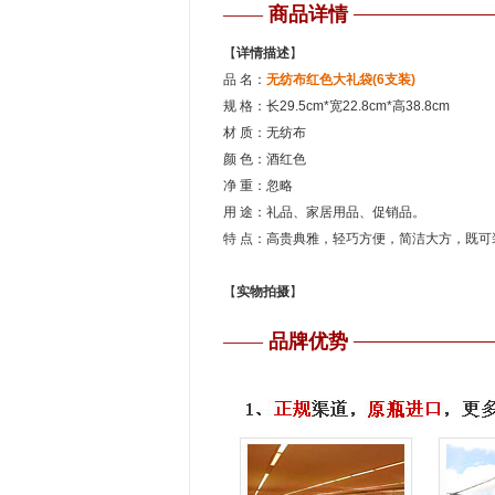
——
商品详情
【
详情描述
】
品 名：
无纺布红色大礼袋(6支装)
规 格：长29.5cm*宽22.8cm*高38.8cm
材 质：无纺布
颜 色：酒红色
净 重：忽略
用 途：礼品、家居用品、促销品。
特 点：高贵典雅，轻巧方便，简洁大方，既
【
实物拍摄
】
——
品牌优势