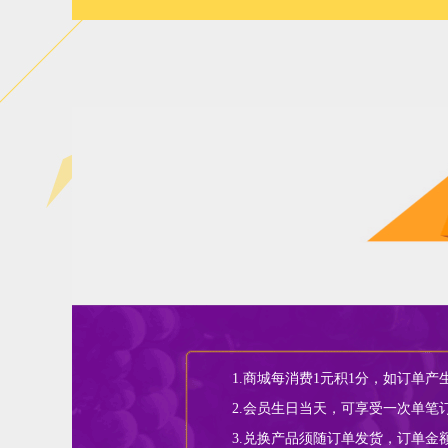
1.商城每消费1元积1分，如订单
2.会员生日当天，可享受一次单笔
3.兑换产品须随订单发货，订单金