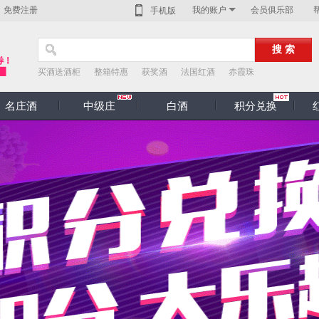
免费注册
我的账户
会员俱乐部
手机版
买酒送酒柜
整箱特惠
获奖酒
法国红酒
赤霞珠
名庄酒
中级庄
白酒
积分兑换