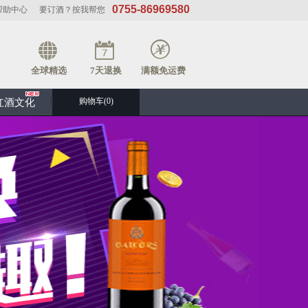
0755-86969580
帮助中心
要订酒？按我帮您
全球精选
7天退换
满额免运费
购物车(
0
)
红酒文化