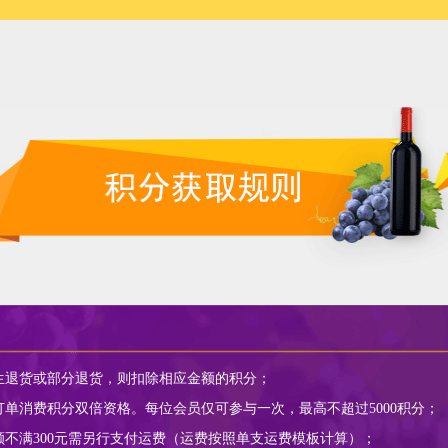
产生退货或部分退货，则扣除相应金额的积分；
订单消费积分双倍资格。每位会员仅可参与一次，最高不超过5000积分；
额不满300元需另行支付运费（运费按照单支运费模板计算）；