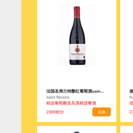
法国圣弗兰特酿红葡萄酒sain...
德
saint flerans
K
精选葡萄酿造高酒精度餐酒
2300积分
兑换
2