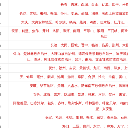
省
长春、吉林、白城、白山、辽源、四平、松
省
长沙、常德、郴州、衡阳、怀化、娄底、邵阳、湘潭、湘西土家族苗族
江
大庆、大兴安岭地区、哈尔滨、鹤岗、黑河、鸡西、佳木斯、牡丹江、
安阳、鹤壁、焦作、开封、洛阳、漯河、南阳、平顶山、濮阳、三门峡、商丘
省
马店
省
长治、大同、晋城、晋中、临汾、吕梁、朔州、太
保山、楚雄彝族自治州、大理白族自治州、德宏傣族景颇族自治州、迪庆藏
省
江、临沧、怒江傈僳族自治州、普洱、曲靖、文山壮族苗族自治州
省
抚州、赣州、吉安、景德镇、九江、南昌、萍乡、上
省
庆、蚌埠、亳州、巢湖、池州、滁州、阜阳、合肥、淮北、淮南、黄山
省
安顺、毕节地区、贵阳、六盘水、黔东南苗族侗族自治州、黔南
省
百色、北海、崇左、防城港、贵港、桂林、河池、贺州、来宾
阿拉善盟、巴彦淖尔、包头、赤峰、鄂尔多斯、呼和浩特、呼伦贝尔、内蒙
古
盟、兴安盟
省
保定、沧州、承德、邯郸、衡水、廊坊、秦皇岛、石家
省
海口、三亚、儋州、东方、、琼海、万宁、