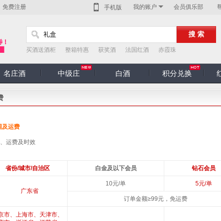
免费注册
我的账户
会员俱乐部
手机版
买酒送酒柜
整箱特惠
获奖酒
法国红酒
赤霞珠
名庄酒
中级庄
白酒
积分兑换
费
围及运费
、运费及时效
省份/城市/自治区
白金及以下会员
钻石会员
10元/单
5元/单
广东省
订单金额≥99元，免运费
京市、上海市、天津市、