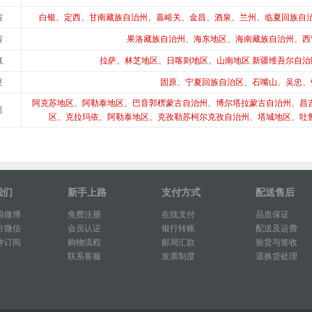
省
白银、定西、甘南藏族自治州、嘉峪关、金昌、酒泉、兰州、临夏回族自
省
果洛藏族自治州、海东地区、海南藏族自治州、西
藏
拉萨、林芝地区、日喀则地区、山南地区 新疆维吾尔自治
夏
固原、宁夏回族自治区、石嘴山、吴忠、
阿克苏地区、阿勒泰地区、巴音郭楞蒙古自治州、博尔塔拉蒙古自治州、昌
疆
区、克拉玛依、阿勒泰地区、克孜勒苏柯尔克孜自治州、塔城地区、吐
我们
新手上路
支付方式
配送售后
浪微博
免费注册
在线支付
品质保证
方微信
会员认证
银行转账
配送及运费
件订阅
购物流程
邮局汇款
验货与签收
联系客服
发票制度
退换货处理