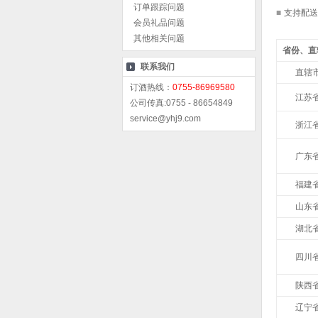
订单跟踪问题
■
支持配送
会员礼品问题
其他相关问题
省份、直
联系我们
直辖
订酒热线：
0755-86969580
江苏
公司传真:0755 - 86654849
service@yhj9.com
浙江
广东
福建
山东
湖北
四川
陕西
辽宁