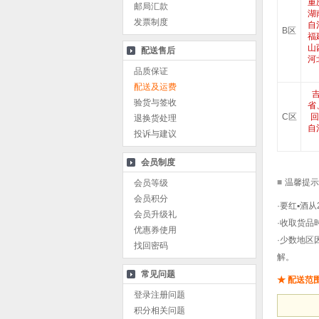
重
邮局汇款
湖
发票制度
自
B区
福
山
配送售后
河
品质保证
配送及运费
验货与签收
省
C区
回
退换货处理
自
投诉与建议
会员制度
■
温馨提示
会员等级
会员积分
·
要红▪酒
从
会员升级礼
·收取货品
优惠券使用
·少数地
找回密码
解。
常见问题
★ 配送范
登录注册问题
积分相关问题