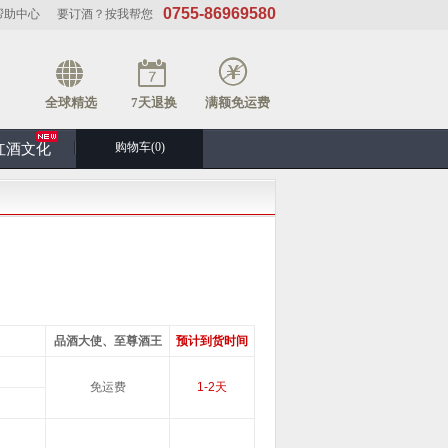
0755-86969580
帮助中心
要订酒？按我帮您
全球精选
7天退换
满额免运费
购物车(
0
)
红酒文化
品酒大使、至尊酒王
预计到货时间
免运费
1-2天