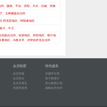
治州、陇南、平凉、庆阳、天水、武威、张掖
宁、玉树藏族自治州
区 阿克苏地区、阿勒泰地区
银川、中卫
吉回族自治州、哈密地区、和田地区、喀什地
鲁番地区、乌鲁木齐、伊犁哈萨克自治州
会员制度
特色服务
会员等级
关键字分类
会员积分
电子购酒卡
会员升级礼
安心购酒计划
优惠券使用
战略合作伙伴