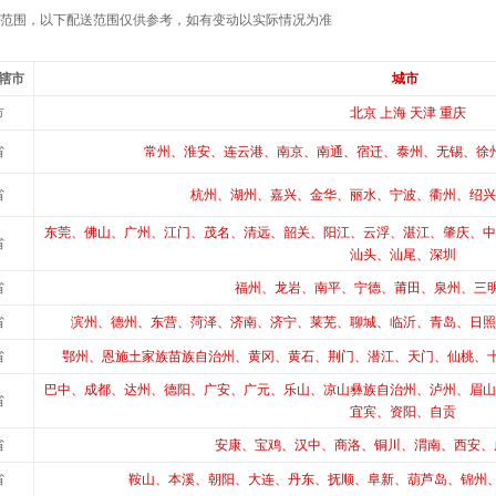
范围，以下配送范围仅供参考，如有变动以实际情况为准
辖市
城市
市
北京 上海 天津 重庆
省
常州、淮安、连云港、南京、南通、宿迁、泰州、无锡、徐
省
杭州、湖州、嘉兴、金华、丽水、宁波、衢州、绍兴
东莞、佛山、广州、江门、茂名、清远、韶关、阳江、云浮、湛江、肇庆、中
省
汕头、汕尾、深圳
省
福州、龙岩、南平、宁德、莆田、泉州、三
省
滨州、德州、东营、菏泽、济南、济宁、莱芜、聊城、临沂、青岛、日照
省
鄂州、恩施土家族苗族自治州、黄冈、黄石、荆门、潜江、天门、仙桃、
巴中、成都、达州、德阳、广安、广元、乐山、凉山彝族自治州、泸州、眉山
省
宜宾、资阳、自贡
省
安康、宝鸡、汉中、商洛、铜川、渭南、西安、
省
鞍山、本溪、朝阳、大连、丹东、抚顺、阜新、葫芦岛、锦州