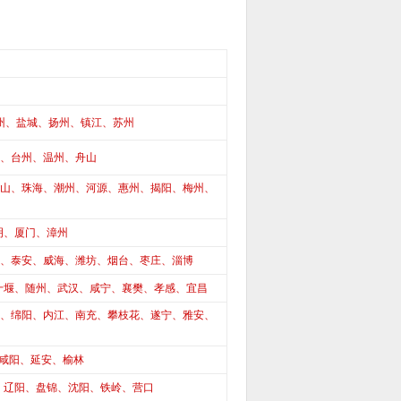
州、盐城、扬州、镇江、苏州
、台州、温州、舟山
山、珠海、潮州、河源、惠州、揭阳、梅州、
明、厦门、漳州
、泰安、威海、潍坊、烟台、枣庄、淄博
十堰、随州、武汉、咸宁、襄樊、孝感、宜昌
、绵阳、内江、南充、攀枝花、遂宁、雅安、
咸阳、延安、榆林
、辽阳、盘锦、沈阳、铁岭、营口