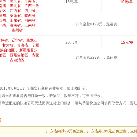
庆市、浙江省、江苏省、
15元/单
10元/单
南省、湖北省、广西壮族
治区、江西省、四川省、
建省、安徽省、陕西省、
西省、山东省、河南省、
订单金额≥199元，免运费
北省、海南省、云南省、
贵州省
吉林省、辽宁省、黑龙江
20元/单
15元/单
、甘肃省、青海省、宁夏
族自治区 、新疆维吾尔
治区、西藏自治区、内蒙
订单金额≥299元，免运费
古自治区
2013年6月1日起全面实行新的运费标准，如上图所示。
时请当面查看是否与订单一致，若物品、数量不符，可当面拒收。
区因承运配送的快递公司无法提供送货上门服务，请与承运快递公司协商取货方式，
要红
围
广东省内满99元免运费、广东省外199元起免运费，支