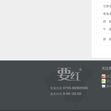
甘肃
青海
西 
宁 
新 
关注
新
官
邮
0755-86969580
客服热线
9:00~20:00
服务时间