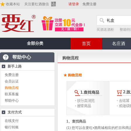
收藏本站
关注要红酒微信
请登录
免费注册
买酒送酒柜
整箱特
全部分类
首页
名庄酒
帮助中心
购物流程
新手上路
免费注册
★ 购物流程
会员认证
购物流程
联系客服
帮助中心
支付方式
在线支付
1、查找商品
银行转账
(1) 您可以在
要红▪酒
商城相应的栏目和商