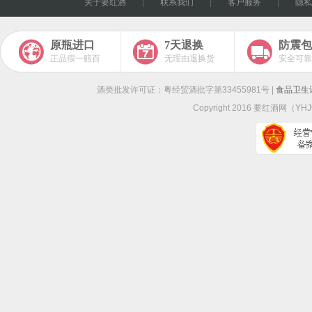
关于要红酒
|
联系我们
|
客户服务
|
隐私
原瓶进口
7天退换
防震包
正品假一赔百
无理由退换货
安全可靠
酒类批发许可证：粤经贸酒批字第33455981号 |
食品卫生许
Copyright 2016
要红酒网
（YHJ