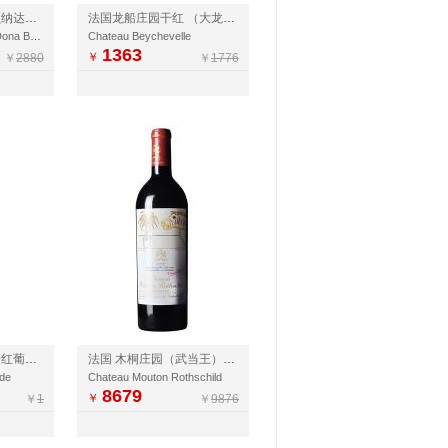
智利埃德华兹黑牌贝纳达夫人旗舰干红
法国龙船庄园干红 （大龙船） 2014
Luis Felips Edwards Dona Bernarda
Chateau Beychevelle
1363
￥
￥
2880
￥
1776
法国碧尚女爵城堡干红葡萄酒【微店】
法国 木桐庄园（武当王）干红葡萄酒 原瓶进口红酒【微店】
nde
Chateau Mouton Rothschild
8679
￥
￥
1
￥
9876