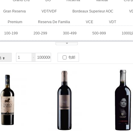
Grand Cru
DO
Reserva
Varietal
Cru B
Gran Reserva
VDT/VDF
Bordeaux Superieur AOC
V
Premium
Reserva De Familia
VCE
VDT
100-199
200-299
300-499
500-999
1000
-
包邮
格