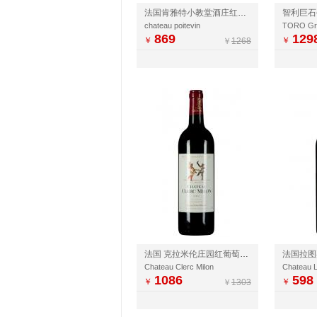
法国肯雅特小教堂酒庄红葡萄酒
chateau poitevin
869
129
￥
￥
￥
1268
法国 克拉米伦庄园红葡萄酒(米隆修士/双公仔） 原瓶进口红酒【微店】
法国拉图
Chateau Clerc Milon
Chateau L
1086
598
￥
￥
￥
1303