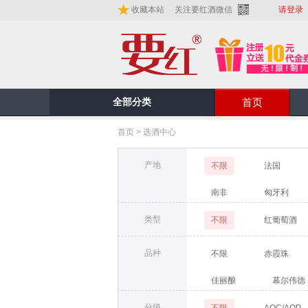
收藏本站
关注要红酒微信
请登录
全部分类
首页
首页
>
选酒中心
产地
不限
法国
南非
匈牙利
类型
不限
红葡萄酒
品种
不限
赤霞珠
佳丽酿
幕尔伟德
分级