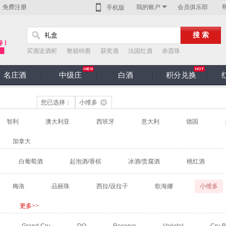
免费注册
我的账户
会员俱乐部
手机版
买酒送酒柜
整箱特惠
获奖酒
法国红酒
赤霞珠
名庄酒
中级庄
白酒
积分兑换
您已选择：
小维多
智利
澳大利亚
西班牙
意大利
德国
加拿大
白葡萄酒
起泡酒/香槟
冰酒/贵腐酒
桃红酒
梅洛
品丽珠
西拉/设拉子
歌海娜
小维多
更多>>