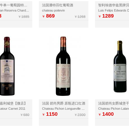
智利巨石牛单一葡萄园特级珍藏干红葡萄酒
法国潘特芬红葡萄酒
TORO Gran Reserva Chardonnay
chateau poitevin
8
869
1289
￥
￥
￥
1885
￥
1268
嘉利城堡【微店】
法国 碧尚男爵 原瓶进口红酒
atour Carnet 2011
Chateau Pichon Longueville Baron
Chateau Pichon Lala
1150
1400
￥
￥
￥
680
￥
2300