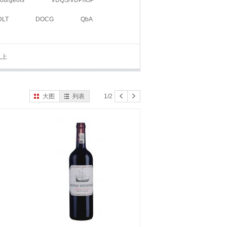
ourgeois
VDQS/VDP/IGP
DLT
DOCG
QbA
以上
大图
列表
1/2