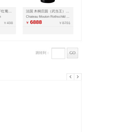
法国 十字木桐古堡干红葡萄酒2012
法国 木桐庄园（武当王）红葡萄酒 2004
n
Chateau Mouton Rothschild 2004
6888
￥
￥
498
￥
8791
跳转到：
GO