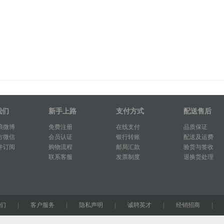
我们
新手上路
支付方式
配送售后
浪微博
免费注册
在线支付
品质保证
方微信
会员认证
银行转账
配送及运费
件订阅
购物流程
邮局汇款
验货与签收
联系客服
发票制度
退换货处理
们
|
客户服务
|
隐私声明
|
诚聘英才
|
经销招商