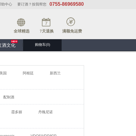
0755-86969580
帮助中心
要订酒？按我帮您
全球精选
7天退换
满额免运费
购物车(
0
)
红酒文化
美国
阿根廷
新西兰
配制酒
霞多丽
丹魄尼诺