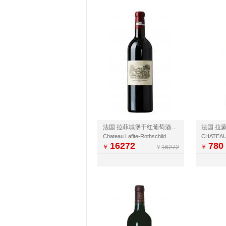
法国 拉菲城堡干红葡萄酒【微店】
法国 拉
Chateau Lafite-Rothschild
CHATEA
16272
780
￥
￥
￥
16272