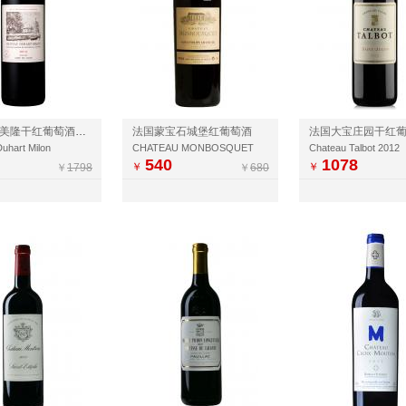
法国都夏美隆干红葡萄酒2017（又名杜哈米隆城堡）
法国蒙宝石城堡红葡萄酒
法国大宝庄园干红
uhart Milon
CHATEAU MONBOSQUET
Chateau Talbot 2012
540
1078
￥
￥
￥
1798
￥
680