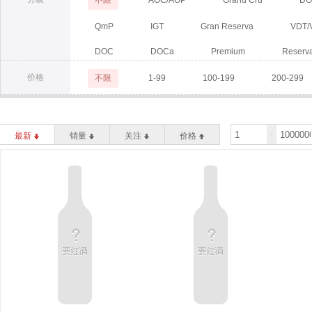
不限
AOC/AOP
Grand Cru
DO
QmP
IGT
Gran Reserva
VDT/
DOC
DOCa
Premium
Reserva
价格
不限
1-99
100-199
200-299
-
最新
销量
关注
价格