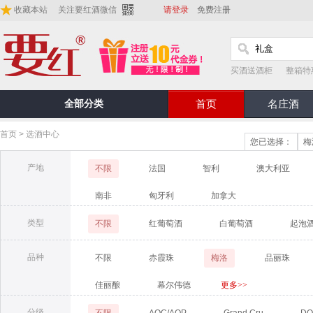
收藏本站
关注要红酒微信
请登录
免费注册
买酒送酒柜
整箱特
全部分类
首页
名庄酒
首页
>
选酒中心
您已选择：
梅
产地
不限
法国
智利
澳大利亚
南非
匈牙利
加拿大
类型
不限
红葡萄酒
白葡萄酒
起泡酒
品种
不限
赤霞珠
梅洛
品丽珠
佳丽酿
幕尔伟德
更多>>
分级