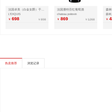
法国卓美（白金女爵）干红葡萄酒
法国潘特芬红葡萄酒
森林
L'EXQUIS
chateau poitevin
森林
698
869
4
￥
￥
￥
￥
898
￥
1268
热卖推荐
浏览记录