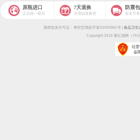
原瓶进口
7天退换
防震包
正品假一赔百
无理由退换货
安全可靠
酒类批发许可证：粤经贸酒批字第33455981号 |
食品卫生许
Copyright 2016
要红酒网
（YHJ